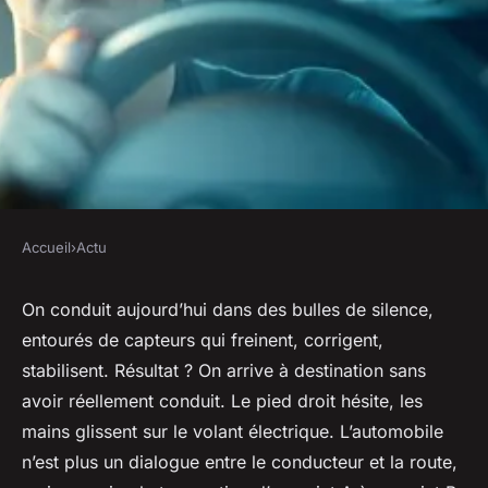
Accueil
›
Actu
ACTU
Explorez les avantages d'un
On conduit aujourd’hui dans des bulles de silence,
entourés de capteurs qui freinent, corrigent,
stage de conduite à mure !
stabilisent. Résultat ? On arrive à destination sans
avoir réellement conduit. Le pied droit hésite, les
Simonne
•
12/03/2026 10:29
•
11 min de lecture
mains glissent sur le volant électrique. L’automobile
n’est plus un dialogue entre le conducteur et la route,