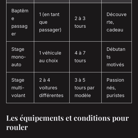
Baptêm
1 (en tant
Découve
e
2 à 3
que
rte,
passag
tours
passager)
cadeau
er
Stage
Débutan
1 véhicule
4 à 7
mono-
ts
au choix
tours
auto
motivés
Stage
2 à 4
3 à 5
Passion
multi-
voitures
tours par
nés,
volant
différentes
modèle
puristes
Les équipements et conditions pour
rouler