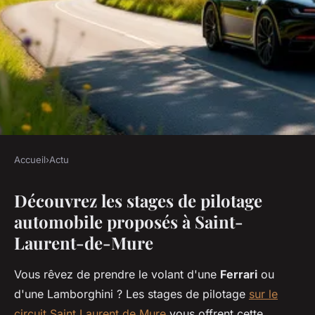
Accueil
›
Actu
ACTU
Découvrez les stages de pilotage
Découvrez le stage de
automobile proposés à Saint-
conduite automobile à mure !
Laurent-de-Mure
Mélina
•
3 mars 2026
•
7 min de lecture
Vous rêvez de prendre le volant d'une
Ferrari
ou
d'une Lamborghini ? Les stages de pilotage
sur le
circuit Saint Laurent de Mure
vous offrent cette